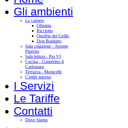
Gli ambienti
Le camere
Olimpia
Ricciotto
Onofrio del Grillo
Don Bastiano
Sala colazione - Aronne
Piperno
Sala lettura - Pio VI
Cucina - Gasperino il
Carbonaro
Terrazza - Monicelli
Cortile interno
I Servizi
Le Tariffe
Contatti
Dove Siamo