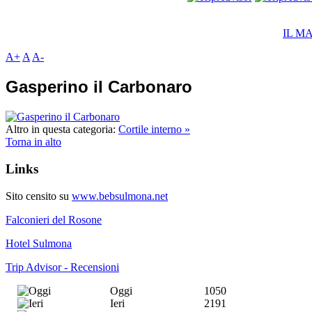
IL M
A+
A
A-
Gasperino il Carbonaro
Altro in questa categoria:
Cortile interno »
Torna in alto
Links
Sito censito su
www.bebsulmona.net
Falconieri del Rosone
Hotel Sulmona
Trip Advisor - Recensioni
Oggi
1050
Ieri
2191