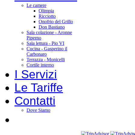
Le camere
Olimpia
Ricciotto
Onofrio del Grillo
Don Bastiano
Sala colazione - Aronne
Piperno
Sala lettura - Pio VI
Cucina - Gasperino il
Carbonaro
Terrazza - Monicelli
Cortile interno
I Servizi
Le Tariffe
Contatti
Dove Siamo