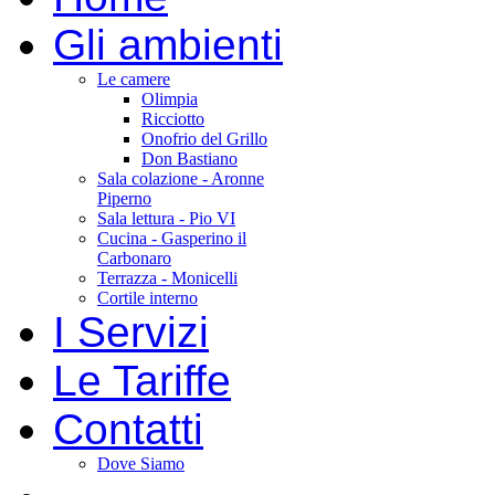
Gli ambienti
Le camere
Olimpia
Ricciotto
Onofrio del Grillo
Don Bastiano
Sala colazione - Aronne
Piperno
Sala lettura - Pio VI
Cucina - Gasperino il
Carbonaro
Terrazza - Monicelli
Cortile interno
I Servizi
Le Tariffe
Contatti
Dove Siamo