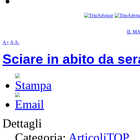
IL M
A+
A
A-
Sciare in abito da ser
Dettagli
Categoria:
ArticoliTOP