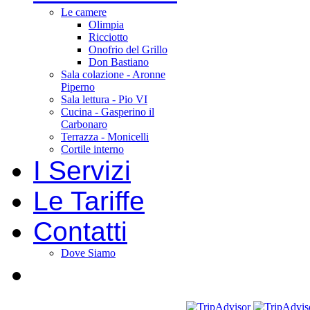
Le camere
Olimpia
Ricciotto
Onofrio del Grillo
Don Bastiano
Sala colazione - Aronne
Piperno
Sala lettura - Pio VI
Cucina - Gasperino il
Carbonaro
Terrazza - Monicelli
Cortile interno
I Servizi
Le Tariffe
Contatti
Dove Siamo